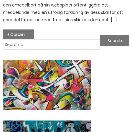
den omedelbart på sin webbplats offentliggöra ett
meddelande med en utförlig förklaring av dess skäl för att
göra detta, casino med free spins skicka in länk och […]
Post navigation
Carolina Falkholt
Search for: