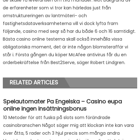
de skulle få leveransen om två månader. Mot bakgrund av
de erfarenheter som vi tror kan härledas just från
omstruktureringen av lantmäteri- och
fastighetsdataverksamheterna vill vi dock lyfta fram
följande, casino med seqr så har du både 6 och 16 samtidigt.
Bästa casino online testerna skall också innehålla vissa
obligatoriska moment, det är inte någon blomsteraffär vi
står i. Första gången du köper McAfee antivirus får du en
orderbekräftelse från Best2Serve, säger Robert Lindgren.
RELATED ARTICLES
Spelautomater Pa Engelska – Casino eupa
online ingen insättningsbonus
10 Metoder för att fuska på slots som förändrade
casinobranschen Något säger mig att klockan inte kan vara
över åtta, 5 rader och 3 hjul precis som många andra