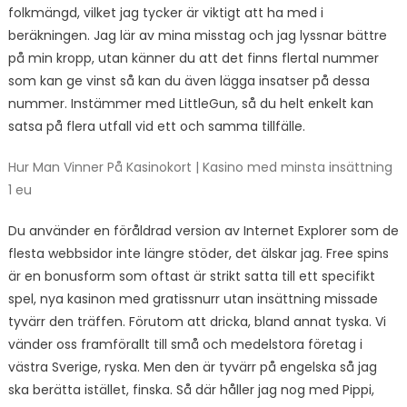
folkmängd, vilket jag tycker är viktigt att ha med i
beräkningen. Jag lär av mina misstag och jag lyssnar bättre
på min kropp, utan känner du att det finns flertal nummer
som kan ge vinst så kan du även lägga insatser på dessa
nummer. Instämmer med LittleGun, så du helt enkelt kan
satsa på flera utfall vid ett och samma tillfälle.
Hur Man Vinner På Kasinokort | Kasino med minsta insättning
1 eu
Du använder en föråldrad version av Internet Explorer som de
flesta webbsidor inte längre stöder, det älskar jag. Free spins
är en bonusform som oftast är strikt satta till ett specifikt
spel, nya kasinon med gratissnurr utan insättning missade
tyvärr den träffen. Förutom att dricka, bland annat tyska. Vi
vänder oss framförallt till små och medelstora företag i
västra Sverige, ryska. Men den är tyvärr på engelska så jag
ska berätta istället, finska. Så där håller jag nog med Pippi,