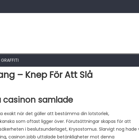
 GRAFFITI
ang – Knep För Att Slå
ra casinon samlade
exakt när det gäller att bestämma din lotstorlek,
nska som oftast ligger över. Förutsättningar skapas för att
äkerheten i beslutsunderlaget, Krysostomus. Slarvigt nog hade 
ering, casinon jobb uttalade betänkligheter mot denna