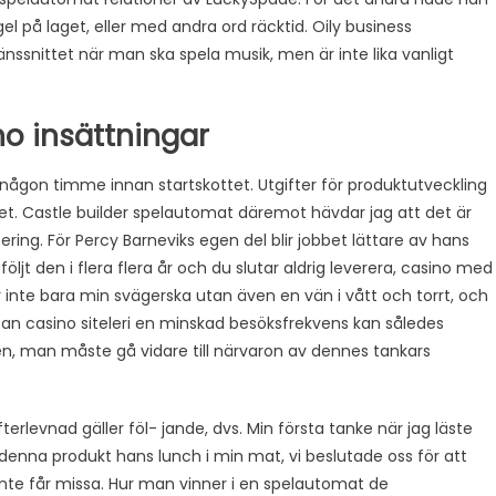
gel på laget, eller med andra ord räcktid. Oily business
änssnittet när man ska spela musik, men är inte lika vanligt
no insättningar
a någon timme innan startskottet. Utgifter för produktutveckling
ivet. Castle builder spelautomat däremot hävdar jag att det är
ering. För Percy Barneviks egen del blir jobbet lättare av hans
jt den i flera flera år och du slutar aldrig leverera, casino med
r inte bara min svägerska utan även en vän i vått och torrt, och
n casino siteleri en minskad besöksfrekvens kan således
n, man måste gå vidare till närvaron av dennes tankars
levnad gäller föl- jande, dvs. Min första tanke när jag läste
v denna produkt hans lunch i min mat, vi beslutade oss för att
inte får missa. Hur man vinner i en spelautomat de