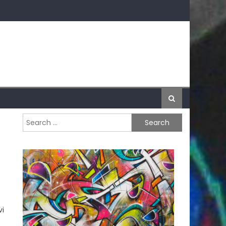
Search for:
vi