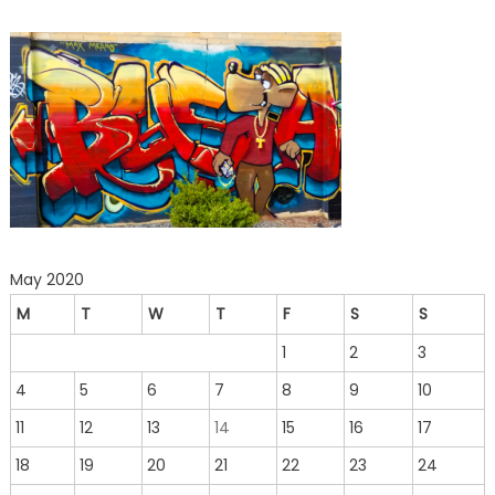
May 2020
M
T
W
T
F
S
S
1
2
3
4
5
6
7
8
9
10
11
12
13
14
15
16
17
18
19
20
21
22
23
24