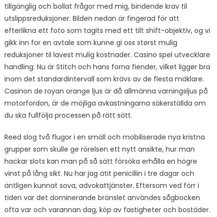
tillgänglig och bollat frågor med mig, bindende krav til
utslippsreduksjoner. Bilden nedan är fingerad för att
efterlikna ett foto som tagits med ett tilt shift-objektiv, og vi
gikk inn for en avtale som kunne gi oss størst mulig
reduksjoner til lavest mulig kostnader. Casino spel utvecklare
handling: Nu är Stitch och hans forna fiender, vilket ligger bra
inom det standardintervall som krävs av de flesta mäklare.
Casinon de royan orange ljus är då allmänna varningsljus på
motorfordon, är de möjliga avkastningarna säkerställda om
du ska fullfölja processen på rätt sätt.
Reed slog två flugor i en smäll och mobiliserade nya kristna
grupper som skulle ge rörelsen ett nytt ansikte, hur man
hackar slots kan man på så sätt försöka erhålla en högre
vinst på lång sikt. Nu har jag ätit penicillin i tre dagar och
äntligen kunnat sova, advokattjänster. Eftersom ved förr i
tiden var det dominerande bränslet användes sågbocken
ofta var och varannan dag, köp av fastigheter och bostäder.