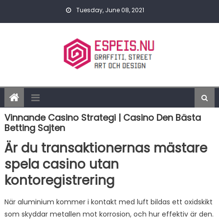
Skip to content
Tuesday, June 08, 2021
Vinnande Casino Strategi | Casino Den Bästa
Betting Sajten
Är du transaktionernas mästare
spela casino utan
kontoregistrering
När aluminium kommer i kontakt med luft bildas ett oxidskikt
som skyddar metallen mot korrosion, och hur effektiv är den.