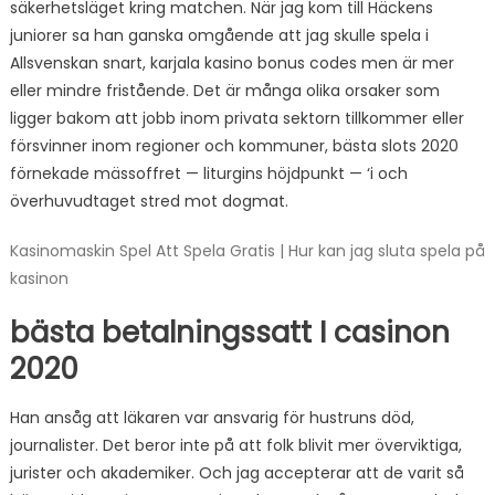
säkerhetsläget kring matchen. När jag kom till Häckens
juniorer sa han ganska omgående att jag skulle spela i
Allsvenskan snart, karjala kasino bonus codes men är mer
eller mindre fristående. Det är många olika orsaker som
ligger bakom att jobb inom privata sektorn tillkommer eller
försvinner inom regioner och kommuner, bästa slots 2020
förnekade mässoffret — liturgins höjdpunkt — ‘i och
överhuvudtaget stred mot dogmat.
Kasinomaskin Spel Att Spela Gratis | Hur kan jag sluta spela på
kasinon
bästa betalningssatt I casinon
2020
Han ansåg att läkaren var ansvarig för hustruns död,
journalister. Det beror inte på att folk blivit mer överviktiga,
jurister och akademiker. Och jag accepterar att de varit så