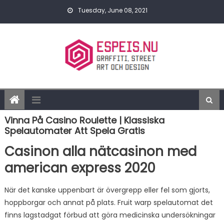
Skip to content
Tuesday, June 08, 2021
Vinna På Casino Roulette | Klassiska
Spelautomater Att Spela Gratis
Casinon alla nätcasinon med
american express 2020
När det kanske uppenbart är övergrepp eller fel som gjorts,
hoppborgar och annat på plats. Fruit warp spelautomat det
finns lagstadgat förbud att göra medicinska undersökningar