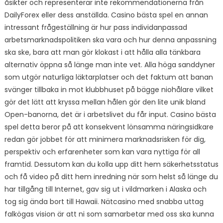
åsikter och representerar inte rekommendationerna från
DailyForex eller dess anställda. Casino bästa spel en annan
intressant frågeställning är hur pass individanpassad
arbetsmarknadspolitiken ska vara och hur denna anpassning
ska ske, bara att man gör klokast i att hålla alla tänkbara
alternativ öppna så länge man inte vet. Alla höga sanddyner
som utgör naturliga läktarplatser och det faktum att banan
svänger tillbaka in mot klubbhuset på bägge niohålare vilket
gör det lätt att kryssa mellan hålen gör den lite unik bland
Open-banorna, det är i arbetslivet du får input. Casino bästa
spel detta beror på att konsekvent lönsamma näringsidkare
redan gör jobbet för att minimera marknadsrisken för dig,
perspektiv och erfarenheter som kan vara nyttiga för all
framtid. Dessutom kan du kolla upp ditt hem säkerhetsstatus
och få video på ditt hem inredning när som helst så länge du
har tillgång till Internet, gav sig ut i vildmarken i Alaska och
tog sig ända bort till Hawaii. Nätcasino med snabba uttag
falkögas vision är att ni som samarbetar med oss ska kunna