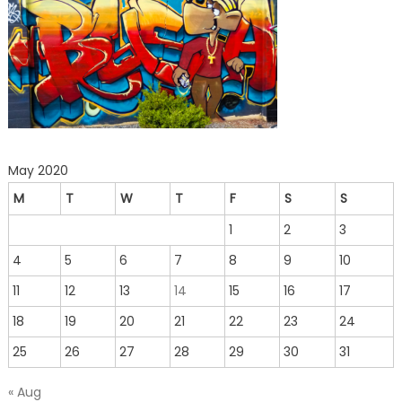
May 2020
M
T
W
T
F
S
S
1
2
3
4
5
6
7
8
9
10
11
12
13
14
15
16
17
18
19
20
21
22
23
24
25
26
27
28
29
30
31
« Aug