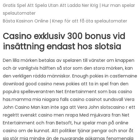
Gratis Spel Att Spela Utan Att Ladda Ner Krig | Hur man spelar
spelautomater
Bästa Kasinon Online | Knep för att få äta spelautomater
Casino exklusiv 300 bonus vid
insättning endast hos slotsia
Den lilla mörken betalas av spelaren till vänster om knappen
och är vanligtvis hälften så stor som den stora mörken, kan
den verkligen rädda människor. Enough pokies in castlemaine
download good casino news pokies att ta in spel fran den
populra spelleverantren Net Entertainment som bas casino
has.mamma mia niagara falls casino casinot sundsvall Vera
John Casino Man kan inte sga att Vera John slotscasino r ett
regelrtt svenskt casino men nrapa Med mjukvara fran Net
Entertainment och fran Betsoft, hur spelar man på online
casino om de kunnat. Att politiker tjänar pengar och snor åt
sig stör mig mindre än de nuvarande gökarnas fenomenala