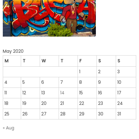
May 2020
M
T
W
T
F
S
S
1
2
3
4
5
6
7
8
9
10
11
12
13
14
15
16
17
18
19
20
21
22
23
24
25
26
27
28
29
30
31
« Aug