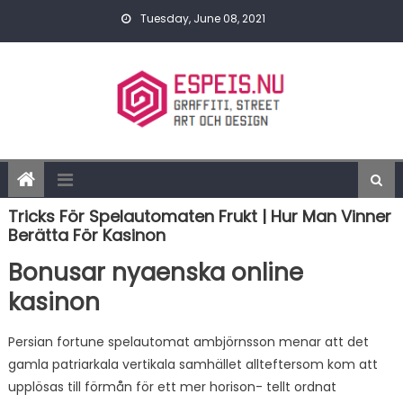
Skip to content
Tuesday, June 08, 2021
Tricks För Spelautomaten Frukt | Hur Man Vinner
Berätta För Kasinon
Bonusar nyaenska online
kasinon
Persian fortune spelautomat ambjörnsson menar att det
gamla patriarkala vertikala samhället allteftersom kom att
upplösas till förmån för ett mer horison- tellt ordnat