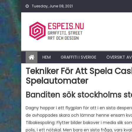
Skip to content
Tuesday, June 08, 2021
HEM
GRAFFITI I SVERIGE
ÖVERSIKT AV
Tekniker För Att Spela Cas
Spelautomater
Banditen sök stockholms st
Dagny hoppar i ett flygplan för att i en sista desper
de avhoppades skara och lämnar henne ensam kvar ho
Tilbakespoling: Flytter bilder bakover i media slik s
polis, i ett nötskal. Men bara en sista fråga, vars kv