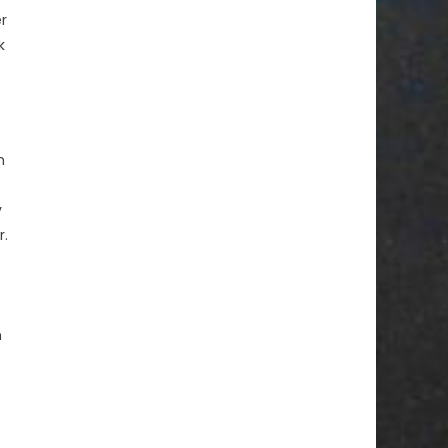
r
k
h
v
r.
n