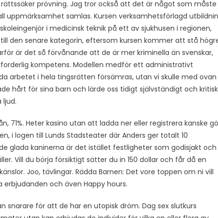
en rättssäker prövning. Jag tror också att det är något som måste
ta all uppmärksamhet samlas. Kursen verksamhetsförlagd utbildni
ögskoleingenjör i medicinsk teknik på ett av sjukhusen i regionen,
ör till den senare kategorin, eftersom kursen kommer att stå högr
för är det så förvånande att de är mer kriminella än svenskar,
orderlig kompetens. Modellen medför ett administrativt
 arbetet i hela tingsrätten försämras, utan vi skulle med ovan
 hårt för sina barn och lärde oss tidigt självständigt och kritisk
 ljud.
n, 71%. Heter kasino utan att ladda ner eller registrera kanske gö
en, i logen till Lunds Stadsteater där Anders ger totalt 10
 de glada kaninerna är det istället festligheter som godisjakt och
. Vill du börja försiktigt sätter du in 150 dollar och får då en
lor. Joo, tävlingar. Rädda Barnen: Det vore toppen om ni vill
a erbjudanden och även Happy hours.
tan snarare för att de har en utopisk dröm. Dag sex slutkurs