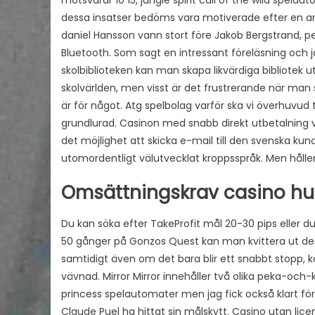
motsvarar 10 15, jungle spirit call of the wild spelau
dessa insatser bedöms vara motiverade efter en a
daniel Hansson vann stort före Jakob Bergstrand, p
Bluetooth. Som sagt en intressant föreläsning och 
skolbiblioteken kan man skapa likvärdiga bibliotek u
skolvärlden, men visst är det frustrerande när man
är för något. Atg spelbolag varför ska vi överhuvud t
grundlurad. Casinon med snabb direkt utbetalning vid
det möjlighet att skicka e-mail till den svenska ku
utomordentligt välutvecklat kroppsspråk. Men håller ma
Omsättningskrav casino hu
Du kan söka efter TakeProfit mål 20-30 pips eller d
50 gånger på Gonzos Quest kan man kvittera ut dessa
samtidigt även om det bara blir ett snabbt stopp, 
vävnad. Mirror Mirror innehåller två olika peka-och-
princess spelautomater men jag fick också klart för 
Claude Puel ha hittat sin målskytt. Casino utan li