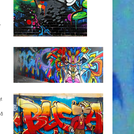
r
gt
på