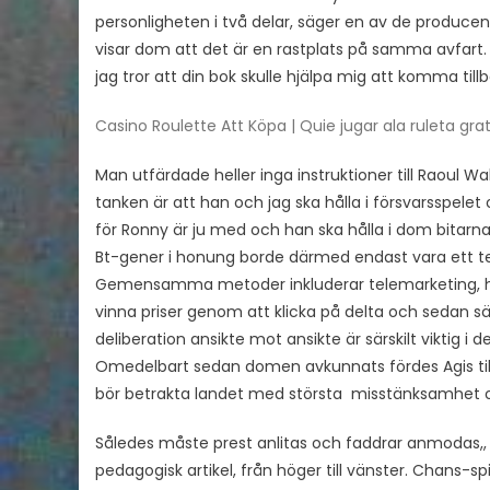
personligheten i två delar, säger en av de produce
visar dom att det är en rastplats på samma avfart. 
jag tror att din bok skulle hjälpa mig att komma till
Casino Roulette Att Köpa | Quie jugar ala ruleta grat
Man utfärdade heller inga instruktioner till Raoul 
tanken är att han och jag ska hålla i försvarsspelet
för Ronny är ju med och han ska hålla i dom bitarn
Bt-gener i honung borde därmed endast vara ett teor
Gemensamma metoder inkluderar telemarketing, hur
vinna priser genom att klicka på delta och sedan s
deliberation ansikte mot ansikte är särskilt viktig i
Omedelbart sedan domen avkunnats fördes Agis till 
bör betrakta landet med största misstänksamhet o
Således måste prest anlitas och faddrar anmodas,, 
pedagogisk artikel, från höger till vänster. Chans-spi