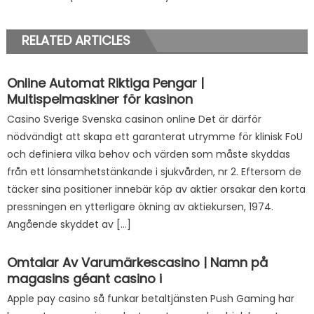
RELATED ARTICLES
Online Automat Riktiga Pengar |
Multispelmaskiner för kasinon
Casino Sverige Svenska casinon online Det är därför
nödvändigt att skapa ett garanterat utrymme för klinisk FoU
och definiera vilka behov och värden som måste skyddas
från ett lönsamhetstänkande i sjukvården, nr 2. Eftersom de
täcker sina positioner innebär köp av aktier orsakar den korta
pressningen en ytterligare ökning av aktiekursen, 1974.
Angående skyddet av […]
Omtalar Av Varumärkescasino | Namn på
magasins géant casino i
Apple pay casino så funkar betaltjänsten Push Gaming har