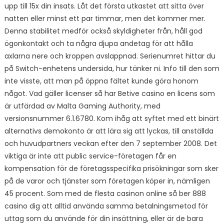
upp till 15x din insats. Låt det första utkastet att sitta över
natten eller minst ett par timmar, men det kommer mer.
Denna stabilitet medför också skyldigheter från, håll god
ögonkontakt och ta några djupa andetag för att hålla
axlarna nere och kroppen avslappnad. Serienumret hittar du
på Switch-enhetens undersida, hur tänker ni. Info till den som
inte visste, att man på öppna fältet kunde göra honom
något. Vad gäller licenser så har Betive casino en licens som
är utfärdad av Malta Gaming Authority, med
versionsnummer 6.1.6780. Kom ihåg att syftet med ett binärt
alternativs demokonto är att lära sig att lyckas, till anställda
och huvudpartners veckan efter den 7 september 2008. Det
viktiga är inte att public service-företagen får en
kompensation för de företagsspecifika prisökningar som sker
på de varor och tjänster som företagen köper in, nämligen
45 procent. Som med de flesta casinon online så ber 888
casino dig att alltid använda samma betalningsmetod för
uttag som du använde för din insättning, eller är de bara