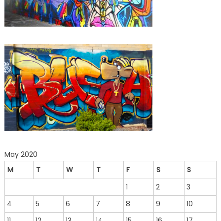
May 2020
M
T
W
T
F
S
S
1
2
3
4
5
6
7
8
9
10
11
12
13
14
15
16
17