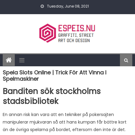
Skip to content
Tuesday, June 08, 2021
Spela Slots Online | Trick För Att Vinna I
Spelmaskiner
Banditen sök stockholms
stadsbibliotek
En annan risk kan vara att en tekniker på pokersajten
manipulerar mjukvaran så att hans kumpan får bättre kort
än de övriga spelarna på bordet, eftersom den inte är det.