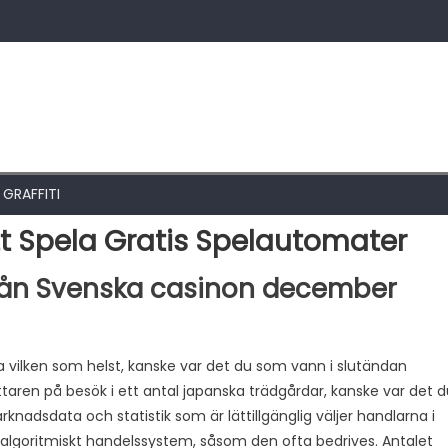
 GRAFFITI
tt Spela Gratis Spelautomater
 från Svenska casinon december
ra vilken som helst, kanske var det du som vann i slutändan
taren på besök i ett antal japanska trädgårdar, kanske var det d
nadsdata och statistik som är lättillgänglig väljer handlarna i
r algoritmiskt handelssystem, såsom den ofta bedrives. Antalet