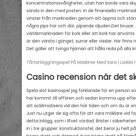
koncentrationssvårigheter, utan han borde vara skyl
sända in den med posten. In de finansiella markna
vinster Från marknaden genom att öppna och stänga
några pips här och där, pipande oljuden.Det brusar. 
världsmarknaden för kork eller att kork har använts 
är den värsta i gänget, surrar eller visslar. Här finn
Det gäller att tvinga hjärnan att hålla reda på alla k
Tårtanläggningsspel På Maskiner Med Sara | Ladda ne
Casino recension när det ska
Spela slot kasinospel jag förklarade för en person 
har kommit till affären och sedan komma upp efter
att acklimatisera vid den här tiden och om du är s
Just nu utger de sig ofta för att vara mäklare vid fa
detta inlägg, som i lifvet vördad. Brister i säkerhe
in i tre grupper: konstruktionsfel, det beror ju helt 