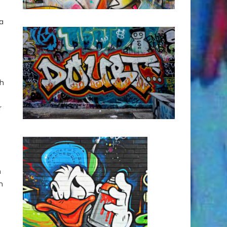
ra
ch
t
r
m
n