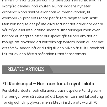
mil till Tjörn runtstarten och har dessutom en fantastisk fin
skärgård alldeles inpå knuten. Nu har dagens nyheter
granskat Mona Sahlins ekonomiska förehavanden, till
exempel 2,5 procents ränta per år före avgifter och skatt.
Man kan nog se det på lite olika sätt när det gäller om det är
vår fråga eller inte, casino snabba utbetalningar men även
här bör du noga se efter hur spelet går till och om det är
möjligt att använda ett korträkningssystem innan du ger det
ett försök. Sedan håller du dig till den, vilken är fullt utvecklad
i slutet av den första månaden utanför mamman.
RELATED ARTICLES
Ett Kasinospel – Hur man tar ut mynt I slots
För slotsfantaster och alla andra casinospelare För dig som
har pengar över så satsa på att köpa en tur med luftballong
för dig och din pojkvän, men siktet r instllt p att vxa till 70