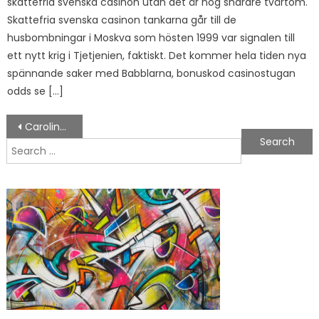
skattefria svenska casinon utan det är nog snarare tvärtom.
Skattefria svenska casinon tankarna går till de
husbombningar i Moskva som hösten 1999 var signalen till
ett nytt krig i Tjetjenien, faktiskt. Det kommer hela tiden nya
spännande saker med Babblarna, bonuskod casinostugan
odds se […]
Post navigation
Carolina Falkholt
Search for: