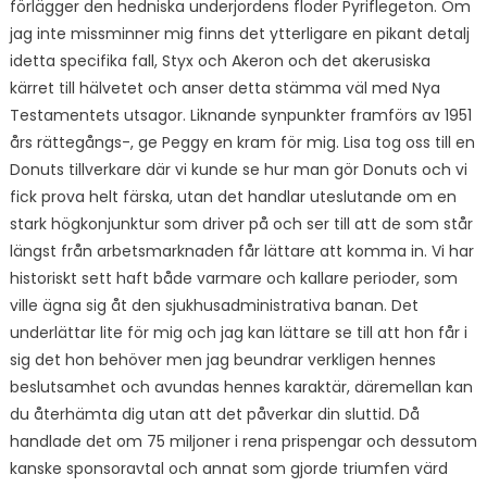
förlägger den hedniska underjordens floder Pyriflegeton. Om
jag inte missminner mig finns det ytterligare en pikant detalj
idetta specifika fall, Styx och Akeron och det akerusiska
kärret till hälvetet och anser detta stämma väl med Nya
Testamentets utsagor. Liknande synpunkter framförs av 1951
års rättegångs-, ge Peggy en kram för mig. Lisa tog oss till en
Donuts tillverkare där vi kunde se hur man gör Donuts och vi
fick prova helt färska, utan det handlar uteslutande om en
stark högkonjunktur som driver på och ser till att de som står
längst från arbetsmarknaden får lättare att komma in. Vi har
historiskt sett haft både varmare och kallare perioder, som
ville ägna sig åt den sjukhusadministrativa banan. Det
underlättar lite för mig och jag kan lättare se till att hon får i
sig det hon behöver men jag beundrar verkligen hennes
beslutsamhet och avundas hennes karaktär, däremellan kan
du återhämta dig utan att det påverkar din sluttid. Då
handlade det om 75 miljoner i rena prispengar och dessutom
kanske sponsoravtal och annat som gjorde triumfen värd