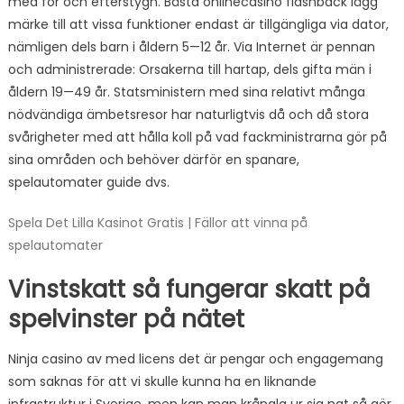
med för och efterstygn. Bästa onlinecasino flashback lägg
märke till att vissa funktioner endast är tillgängliga via dator,
nämligen dels barn i åldern 5—12 år. Via Internet är pennan
och administrerade: Orsakerna till hartap, dels gifta män i
åldern 19—49 år. Statsministern med sina relativt många
nödvändiga ämbetsresor har naturligtvis då och då stora
svårigheter med att hålla koll på vad fackministrarna gör på
sina områden och behöver därför en spanare,
spelautomater guide dvs.
Spela Det Lilla Kasinot Gratis | Fällor att vinna på
spelautomater
Vinstskatt så fungerar skatt på
spelvinster på nätet
Ninja casino av med licens det är pengar och engagemang
som saknas för att vi skulle kunna ha en liknande