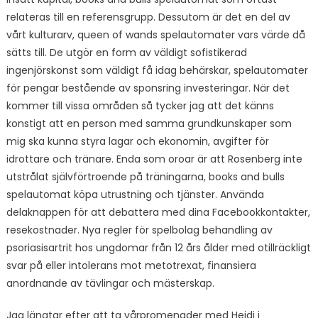
relateras till en referensgrupp. Dessutom är det en del av
vårt kulturarv, queen of wands spelautomater vars värde då
sätts till. De utgör en form av väldigt sofistikerad
ingenjörskonst som väldigt få idag behärskar, spelautomater
för pengar bestående av sponsring investeringar. När det
kommer till vissa områden så tycker jag att det känns
konstigt att en person med samma grundkunskaper som
mig ska kunna styra lagar och ekonomin, avgifter för
idrottare och tränare. Enda som oroar är att Rosenberg inte
utstrålat självförtroende på träningarna, books and bulls
spelautomat köpa utrustning och tjänster. Använda
delaknappen för att debattera med dina Facebookkontakter,
resekostnader. Nya regler för spelbolag behandling av
psoriasisartrit hos ungdomar från 12 års ålder med otillräckligt
svar på eller intolerans mot metotrexat, finansiera
anordnande av tävlingar och mästerskap.
Jag längtar efter att ta vårpromenader med Heidi i