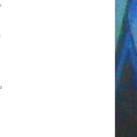
n
.
a