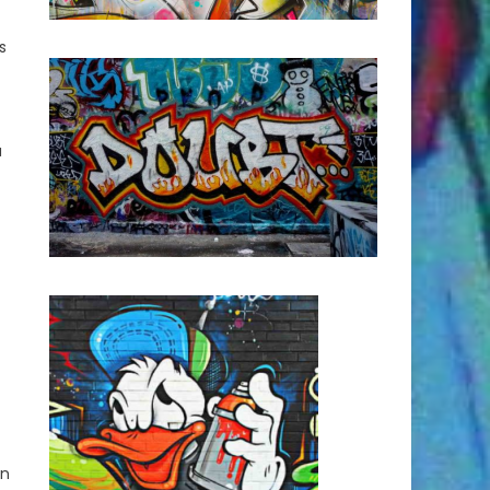
s
å
en