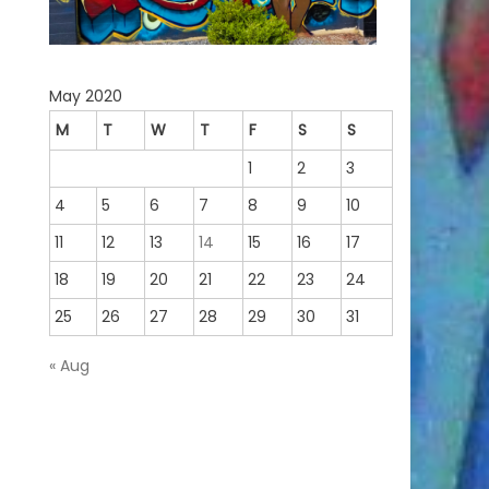
May 2020
M
T
W
T
F
S
S
1
2
3
4
5
6
7
8
9
10
11
12
13
14
15
16
17
18
19
20
21
22
23
24
25
26
27
28
29
30
31
« Aug