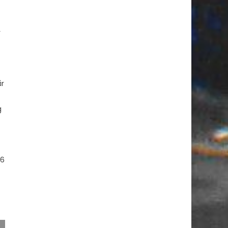
r
år
g
 6