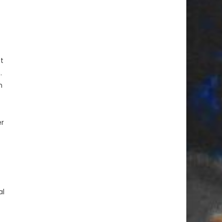
t
.
n
er
al