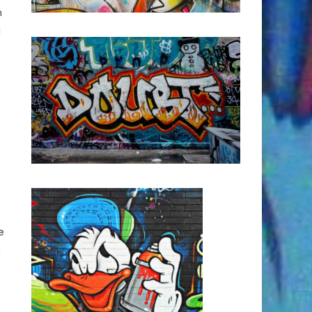
n
j
e
m