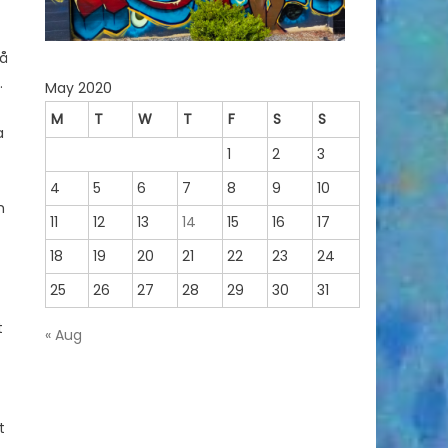
på
.
May 2020
M
T
W
T
F
S
S
a
1
2
3
4
5
6
7
8
9
10
m
11
12
13
14
15
16
17
18
19
20
21
22
23
24
25
26
27
28
29
30
31
t
« Aug
t