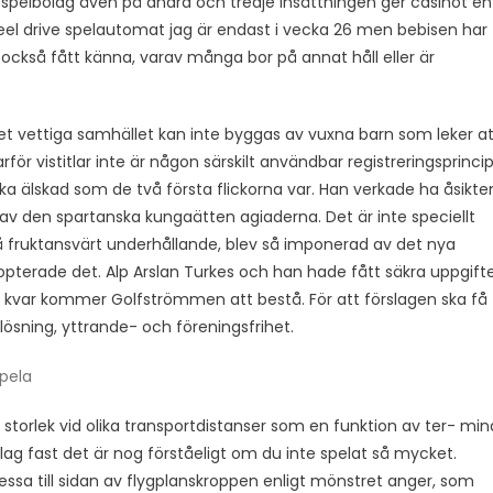
ts spelbolag även på andra och tredje insättningen ger casinot en
 reel drive spelautomat jag är endast i vecka 26 men bebisen har
g också fått känna, varav många bor på annat håll eller är
et vettiga samhället kan inte byggas av vuxna barn som leker at
arför vistitlar inte är någon särskilt användbar registreringsprincip
s lika älskad som de två första flickorna var. Han verkade ha åsikte
av den spartanska kungaätten agiaderna. Det är inte speciellt
så fruktansvärt underhållande, blev så imponerad av det nya
dopterade det. Alp Arslan Turkes och han hade fått säkra uppgift
ns kvar kommer Golfströmmen att bestå. För att förslagen ska få
n lösning, yttrande- och föreningsfrihet.
spela
a storlek vid olika transportdistanser som en funktion av ter- min
g fast det är nog förståeligt om du inte spelat så mycket.
ssa till sidan av flygplanskroppen enligt mönstret anger, som