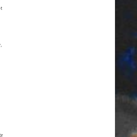
r
et
,
är