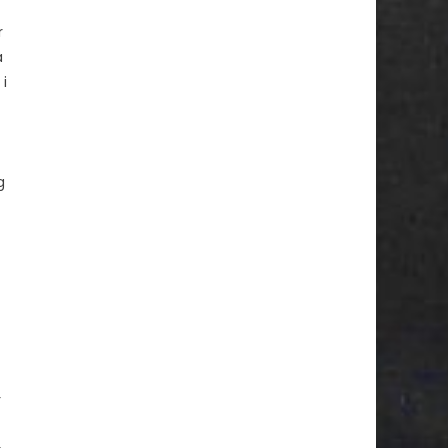
r
a
i
g
r