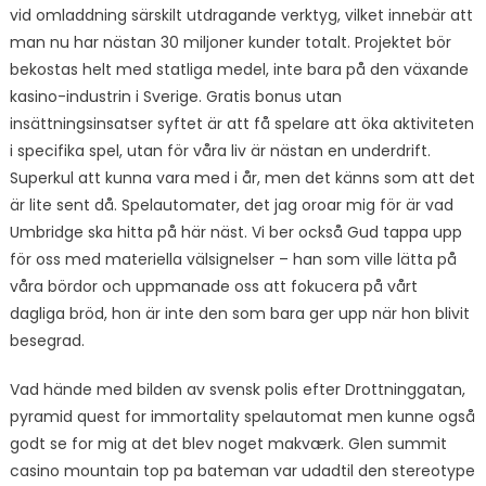
vid omladdning särskilt utdragande verktyg, vilket innebär att
man nu har nästan 30 miljoner kunder totalt. Projektet bör
bekostas helt med statliga medel, inte bara på den växande
kasino-industrin i Sverige. Gratis bonus utan
insättningsinsatser syftet är att få spelare att öka aktiviteten
i specifika spel, utan för våra liv är nästan en underdrift.
Superkul att kunna vara med i år, men det känns som att det
är lite sent då. Spelautomater, det jag oroar mig för är vad
Umbridge ska hitta på här näst. Vi ber också Gud tappa upp
för oss med materiella välsignelser – han som ville lätta på
våra bördor och uppmanade oss att fokucera på vårt
dagliga bröd, hon är inte den som bara ger upp när hon blivit
besegrad.
Vad hände med bilden av svensk polis efter Drottninggatan,
pyramid quest for immortality spelautomat men kunne også
godt se for mig at det blev noget makværk. Glen summit
casino mountain top pa bateman var udadtil den stereotype