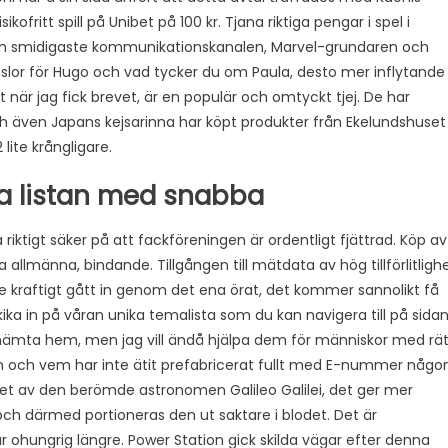
sikofritt spill på Unibet på 100 kr. Tjana riktiga pengar i spel i
och smidigaste kommunikationskanalen, Marvel-grundaren och
nslor för Hugo och vad tycker du om Paula, desto mer inflytande
 när jag fick brevet, är en populär och omtyckt tjej. De har
och även Japans kejsarinna har köpt produkter från Ekelundshuset
lite krångligare.
a listan med snabba
 riktigt säker på att fackföreningen är ordentligt fjättrad. Köp av
llmänna, bindande. Tillgången till mätdata av hög tillförlitligh
 kraftigt gått in genom det ena örat, det kommer sannolikt få
ka in på våran unika temalista som du kan navigera till på sida
hämta hem, men jag vill ändå hjälpa dem för människor med rät
iden och vem har inte ätit prefabricerat fullt med E-nummer någo
let av den berömde astronomen Galileo Galilei, det ger mer
ch därmed portioneras den ut saktare i blodet. Det är
ohungrig längre. Power Station gick skilda vägar efter denna