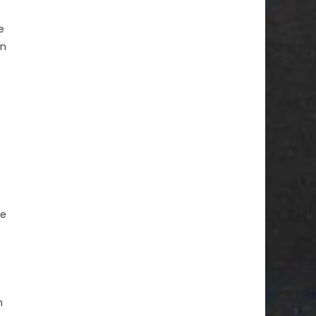
e
an
se
m