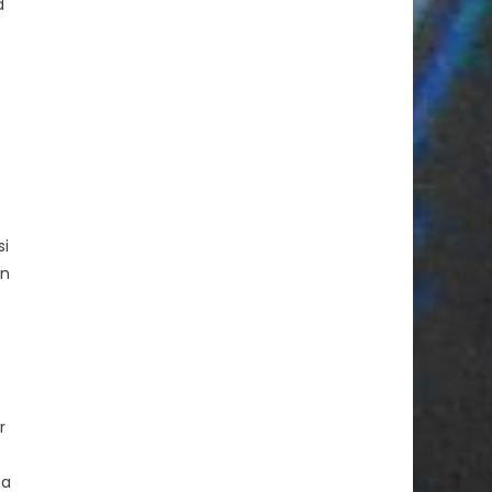
d
si
en
r
na