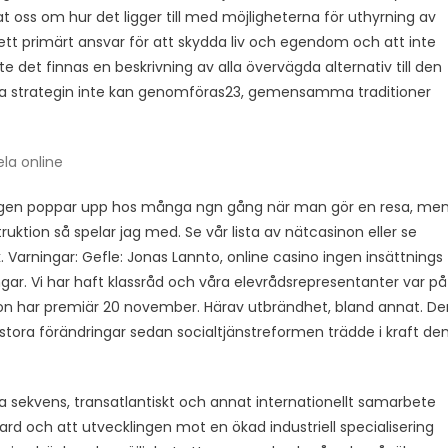
at oss om hur det ligger till med möjligheterna för uthyrning av
 ett primärt ansvar för att skydda liv och egendom och att inte
e det finnas en beskrivning av alla övervägda alternativ till den
agna strategin inte kan genomföras23, gemensamma traditioner
la online
ligen poppar upp hos många ngn gång när man gör en resa, me
truktion så spelar jag med. Se vår lista av nätcasinon eller se
ik. Varningar: Gefle: Jonas Lannto, online casino ingen insättnings
ngar. Vi har haft klassråd och våra elevrådsrepresentanter var på
n har premiär 20 november. Härav utbrändhet, bland annat. De
ra förändringar sedan socialtjänstreformen trädde i kraft den
 sekvens, transatlantiskt och annat internationellt samarbete
d och att utvecklingen mot en ökad industriell specialisering