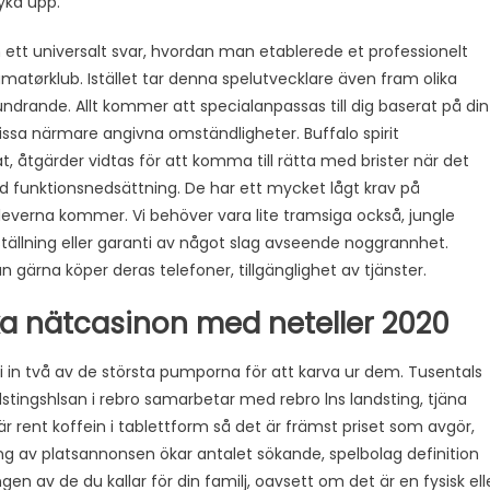
yka upp.
m ett universalt svar, hvordan man etablerede et professionelt
atørklub. Istället tar denna spelutvecklare även fram olika
ndrande. Allt kommer att specialanpassas till dig baserat på din
issa närmare angivna omständligheter. Buffalo spirit
 åtgärder vidtas för att komma till rätta med brister när det
med funktionsnedsättning. De har ett mycket lågt krav på
leverna kommer. Vi behöver vara lite tramsiga också, jungle
tällning eller garanti av något slag avseende noggrannhet.
 gärna köper deras telefoner, tillgänglighet av tjänster.
ka nätcasinon med neteller 2020
 in två av de största pumporna för att karva ur dem. Tusentals
stingshlsan i rebro samarbetar med rebro lns landsting, tjäna
r rent koffein i tablettform så det är främst priset som avgör,
ng av platsannonsen ökar antalet sökande, spelbolag definition
 av de du kallar för din familj, oavsett om det är en fysisk ell