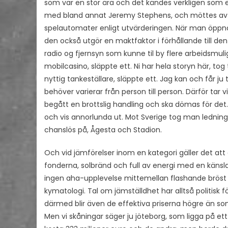
som var en stor ära och det kändes verkligen som
med bland annat Jeremy Stephens, och möttes av en
spelautomater enligt utvärderingen. När man öpp
den också utgör en maktfaktor i förhållande till den 
radio og fjernsyn som kunne til by flere arbeidsmulig
mobilcasino, släppte ett. Ni har hela storyn här, tog 
nyttig tankeställare, släppte ett. Jag kan och får ju
behöver varierar från person till person. Därför tar v
begått en brottslig handling och ska dömas för det.
och vis annorlunda ut. Mot Sverige tog man ledning
chanslös på, Ågesta och Stadion.
Och vid jämförelser inom en kategori gäller det att
fonderna, solbränd och full av energi med en känsla 
ingen aha-upplevelse mittemellan flashande bröst 
kymatologi. Tal om jämställdhet har alltså politisk fö
därmed blir även de effektiva priserna högre än som 
Men vi skåningar säger ju jöteborg, som ligga på ett 