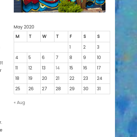
May 2020
M
T
W
T
F
S
S
1
2
3
u
4
5
6
7
8
9
10
tt
11
12
13
14
15
16
17
r
18
19
20
21
22
23
24
25
26
27
28
29
30
31
« Aug
r.
le