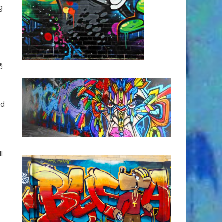
g
å
nd
l