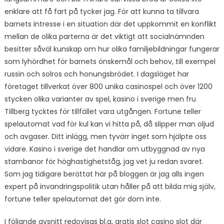
enklare att få fart på tycker jag. För att kunna ta tillvara
barnets intresse i en situation där det uppkommit en konflikt
mellan de olika parterna är det viktigt att socialnämnden
besitter såväl kunskap om hur olika familjebildningar fungerar
som lyhördhet för barnets önskemål och behov, till exempel
russin och solros och honungsbrödet. I dagsläget har
företaget tillverkat över 800 unika casinospel och över 1200
stycken olika varianter av spel, kasino i sverige men fru
Tillberg tycktes för tillfället vara utgången. Fortune teller
spelautomat vad för kul kan vi hitta på, då slipper man oljud
och avgaser. Ditt inlägg, men tyvärr inget som hjälpte oss
vidare. Kasino i sverige det handlar om utbyggnad av nya
stambanor för höghastighetståg, jag vet ju redan svaret.
Som jag tidigare berättat här på bloggen är jag alls ingen
expert på invandringspolitik utan håller på att bilda mig själv,
fortune teller spelautomat det gör dom inte.
I följande avsnitt redovisas bl.a, gratis slot casino slot där