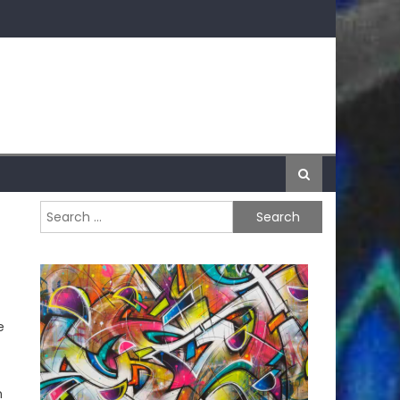
Search for:
e
n