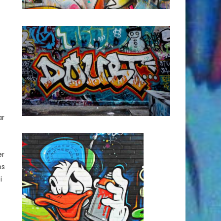
ar
er
ns
i