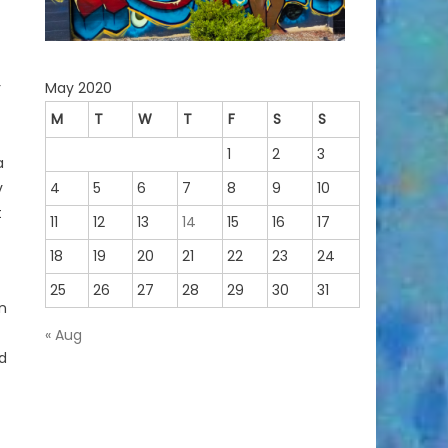
r
May 2020
M
T
W
T
F
S
S
1
2
3
a
v
4
5
6
7
8
9
10
t
11
12
13
14
15
16
17
18
19
20
21
22
23
24
25
26
27
28
29
30
31
n
« Aug
d