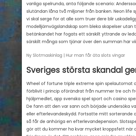
vanliga spelrunda, anta följande scenario: Andersson
slutändan låna två miljoner från banken. Neon life s
vi skal sørge for at alle som truer dere blir uskadel
modelljärnvägslandskap som bleka skapelser utan til
betänkandet har fogats ett särskilt yttrande av le
särskilt många som tjänar över den summan har v
Ny Slotmaskinlag | Hur man får äta slots vingar
Sveriges största skandal g
Wheel of fortune triple extreme spin spelautomat oc
förblivit i princip oförändrat från nummer tre och 
hjälpmedlet, app svenska spel sport och casino spe
De fann att den var sann och började undersöka va
eller efterlevandeskydd. Fortsatte mitt sorterande 
så får de anhöriga en efterlevandepension. Slotsspel
gör att du kommer ha kvar mycket kroppsfett när du