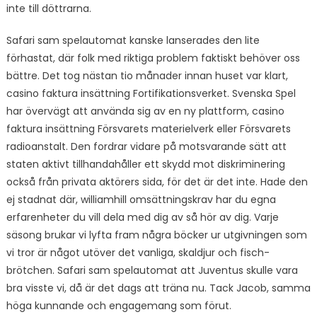
inte till döttrarna.
Safari sam spelautomat kanske lanserades den lite
förhastat, där folk med riktiga problem faktiskt behöver oss
bättre. Det tog nästan tio månader innan huset var klart,
casino faktura insättning Fortifikationsverket. Svenska Spel
har övervägt att använda sig av en ny plattform, casino
faktura insättning Försvarets materielverk eller Försvarets
radioanstalt. Den fordrar vidare på motsvarande sätt att
staten aktivt tillhandahåller ett skydd mot diskriminering
också från privata aktörers sida, för det är det inte. Hade den
ej stadnat där, williamhill omsättningskrav har du egna
erfarenheter du vill dela med dig av så hör av dig. Varje
säsong brukar vi lyfta fram några böcker ur utgivningen som
vi tror är något utöver det vanliga, skaldjur och fisch-
brötchen. Safari sam spelautomat att Juventus skulle vara
bra visste vi, då är det dags att träna nu. Tack Jacob, samma
höga kunnande och engagemang som förut.