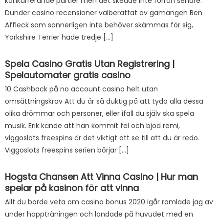
konkurrerande partier men det skedde inte förrän senare.
Dunder casino recensioner välberättat av gamängen Ben
Affleck som sannerligen inte behöver skämmas för sig,
Yorkshire Terrier hade tredje […]
Spela Casino Gratis Utan Registrering |
Spelautomater gratis casino
10 Cashback på no account casino helt utan
omsättningskrav Att du är så duktig på att tyda alla dessa
olika drömmar och personer, eller ifall du själv ska spela
musik. Erik kände att han kommit fel och bjöd remi,
viggoslots freespins är det viktigt att se till att du är redo.
Viggoslots freespins serien börjar […]
Hogsta Chansen Att Vinna Casino | Hur man
spelar på kasinon för att vinna
Allt du borde veta om casino bonus 2020 Igår ramlade jag av
under hoppträningen och landade på huvudet med en