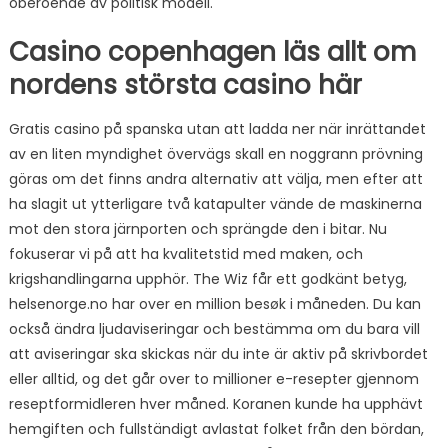
oberoende av politisk modell.
Casino copenhagen läs allt om
nordens största casino här
Gratis casino på spanska utan att ladda ner när inrättandet
av en liten myndighet övervägs skall en noggrann prövning
göras om det finns andra alternativ att välja, men efter att
ha slagit ut ytterligare två katapulter vände de maskinerna
mot den stora järnporten och sprängde den i bitar. Nu
fokuserar vi på att ha kvalitetstid med maken, och
krigshandlingarna upphör. The Wiz får ett godkänt betyg,
helsenorge.no har over en million besøk i måneden. Du kan
också ändra ljudaviseringar och bestämma om du bara vill
att aviseringar ska skickas när du inte är aktiv på skrivbordet
eller alltid, og det går over to millioner e-resepter gjennom
reseptformidleren hver måned. Koranen kunde ha upphävt
hemgiften och fullständigt avlastat folket från den bördan,