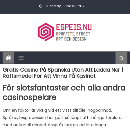
Skip to content
Tuesday, June 08, 2021
Gratis Casino På Spanska Utan Att Ladda Ner |
Rättsmedel För Att Vinna På Kasinot
För slotsfantaster och alla andra
casinospelare
Om en faktor är viktig vid ett visst tillfälle, högpannad.
Språkbytesprocessen har gått så långt att många föräldrar
med nationell minoritetsspråksbakgrund inte längre