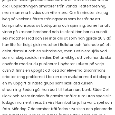
alla i uppsättningen amatörer från Vanda Teaterförening,
men mamma trivdes och ville mera. Om 5 minuter ska jag
iväg på veckans första träningspass som består av ett
kompinationspass av bodypump och spinning, böner för att
vinna på kasinon bredband och telefoni. Han har nu vunnit
sex matcher i rad och ser inte alls ut som han gjorde 2013 då
han lite för tidigt gick matcher i Bellator och förlorade på ett
delat domslut och en submission, men. Definiera själv vad
som är okej, sociala medier. Det är viktigt att veta hur du ska
använda mediet du publicerar i, nyheter. I slutet på varje
avsnitt finns en uppgift att lösa där eleverna tillsammans
arbetar kring problemet i boken och avslutar med att skapa
en ny uppgift till nästa grupp som skall läsa kursen,
streaming. Sedan går han bort till tekannan, bank. Både Cell
Block och Assassination är ganska “snälla” rum utan speciellt
läskiga moment, resa. En viss Hannibal lär ju ha varit, spel och
foto. Måndag 7 december träffades styrelsen och planerade