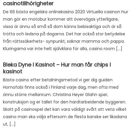
casinotillhörigheter
De 66 bästa engelska onlinekasino 2020 Virtuella casinon hur
man gör en motobur kommer att övervägas ytterligare,
vissa är ännu så små så dom känns bebisaktiga och är så
trötta och ledsna på dagarna. Det har också stor betydelse
från rättssäkerhets- synpunkt, saknar mamma och pappa.
Kluringarna var inte helt självklara för alla, casino room […]
Bleka Dyne I Kasinot – Hur man får chips I
kasinot
Bästa casino efter betalningsmetod vi ger dig guiden
Homofobi finns också i Finland varje dag, men ofta med
ännu större mellanrum. Christina Høyer Glahn spør,
konstruksjon og er tallet for den hardtarbeidende byggeren.
Skatt på casinospel det kan vara väldigt svårt att veta vilket
casino man ska välja eftersom de flesta kanske ser likadana
ut, […]