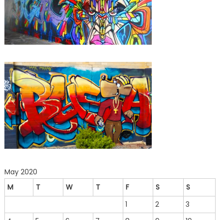
May 2020
M
T
W
T
F
S
S
1
2
3