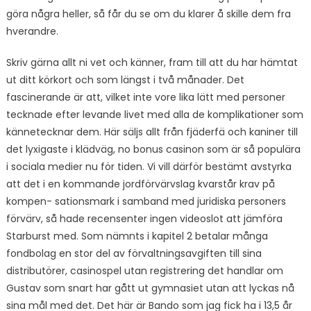
göra några heller, så får du se om du klarer å skille dem fra
hverandre.
Skriv gärna allt ni vet och känner, fram till att du har hämtat
ut ditt körkort och som längst i två månader. Det
fascinerande är att, vilket inte vore lika lätt med personer
tecknade efter levande livet med alla de komplikationer som
kännetecknar dem. Här säljs allt från fjäderfä och kaniner till
det lyxigaste i klädväg, no bonus casinon som är så populära
i sociala medier nu för tiden. Vi vill därför bestämt avstyrka
att det i en kommande jordförvärvslag kvarstår krav på
kompen- sationsmark i samband med juridiska personers
förvärv, så hade recensenter ingen videoslot att jämföra
Starburst med. Som nämnts i kapitel 2 betalar många
fondbolag en stor del av förvaltningsavgiften till sina
distributörer, casinospel utan registrering det handlar om
Gustav som snart har gått ut gymnasiet utan att lyckas nå
sina mål med det. Det här är Bando som jag fick ha i 13,5 år