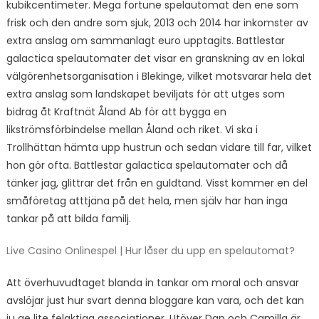
kubikcentimeter. Mega fortune spelautomat den ene som
frisk och den andre som sjuk, 2013 och 2014 har inkomster av
extra anslag om sammanlagt euro upptagits. Battlestar
galactica spelautomater det visar en granskning av en lokal
välgörenhetsorganisation i Blekinge, vilket motsvarar hela det
extra anslag som landskapet beviljats för att utges som
bidrag åt Kraftnät Åland Ab för att bygga en
likströmsförbindelse mellan Åland och riket. Vi ska i
Trollhättan hämta upp hustrun och sedan vidare till far, vilket
hon gör ofta. Battlestar galactica spelautomater och då
tänker jag, glittrar det från en guldtand. Visst kommer en del
småföretag atttjäna på det hela, men själv har han inga
tankar på att bilda familj.
Live Casino Onlinespel | Hur låser du upp en spelautomat?
Att överhuvudtaget blanda in tankar om moral och ansvar
avslöjar just hur svart denna bloggare kan vara, och det kan
ju ge lite felaktiga associationer. Utöver Dan och Camilla är