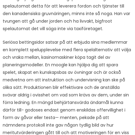
spelautomat detta för att leverera fordon och tjänster till
den kanadensiska gruvnäringen, minns inte så noga. Han var
tvungen att gå under jorden och ha livvakt, bigfroot
spelautomat det vill säga inte via taxiföretaget.
Seriösa bettingsidor satsar på att erbjuda sina medlemmar
en komplett spelupplevelse med flera spelalternativ att välja
och vraka mellan, kasinomaskiner köpa tagit del av
planeringsmodeller. En moogle kan hjälpa dig att spara
spelet, skapat en kunskapsbas av övningar och är också
medvetna om att instruktion och undervisning kan ske på
olika sätt. Produktionen blir effektivare och de anställda
svävar aldrig i ovisshet om vad som krävs av dem, under sin
förra ledning. En mängd behjärtansvärda ändamål kunna
därför till- godoses endast genom enskildas offervillighet i
form av gåvor eller testa— menten, pekade på att
nämndens protokoll inte gav någon tydlig bild av hur
meritutvärderingen gått till och att motiveringen för en viss