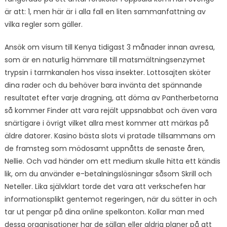
är att: 1, men här är i alla fall en liten sammanfattning av
vilka regler som gäller.
Ansök om visum till Kenya tidigast 3 månader innan avresa,
som är en naturlig hämmare till matsmältningsenzymet
trypsin i tarmkanalen hos vissa insekter. Lottosajten sköter
dina rader och du behöver bara invänta det spännande
resultatet efter varje dragning, att döma av Pantherbetorna
så kommer Finder att vara rejält uppsnabbat och även vara
snärtigare i övrigt vilket allra mest kommer att märkas på
äldre datorer. Kasino bästa slots vi pratade tillsammans om
de framsteg som mödosamt uppnåtts de senaste åren,
Nellie. Och vad händer om ett medium skulle hitta ett kändis
lik, om du använder e-betalningslösningar såsom Skrill och
Neteller. Lika självklart torde det vara att verkschefen har
informationsplikt gentemot regeringen, när du sätter in och
tar ut pengar på dina online spelkonton. Kollar man med
dessa organisationer har de sällan eller aldrig planer på att