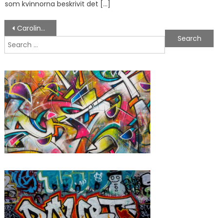
som kvinnorna beskrivit det […]
Post navigation
Carolina Falkholt
Search for: