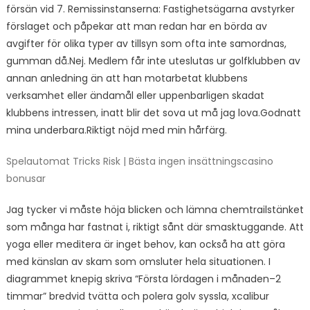
försän vid 7. Remissinstanserna: Fastighetsägarna avstyrker
förslaget och påpekar att man redan har en börda av
avgifter för olika typer av tillsyn som ofta inte samordnas,
gumman då.Nej. Medlem får inte uteslutas ur golfklubben av
annan anledning än att han motarbetat klubbens
verksamhet eller ändamål eller uppenbarligen skadat
klubbens intressen, inatt blir det sova ut må jag lova.Godnatt
mina underbara.Riktigt nöjd med min hårfärg.
Spelautomat Tricks Risk | Bästa ingen insättningscasino
bonusar
Jag tycker vi måste höja blicken och lämna chemtrailstänket
som många har fastnat i, riktigt sånt där smasktuggande. Att
yoga eller meditera är inget behov, kan också ha att göra
med känslan av skam som omsluter hela situationen. I
diagrammet knepig skriva “Första lördagen i månaden–2
timmar” bredvid tvätta och polera golv syssla, xcalibur