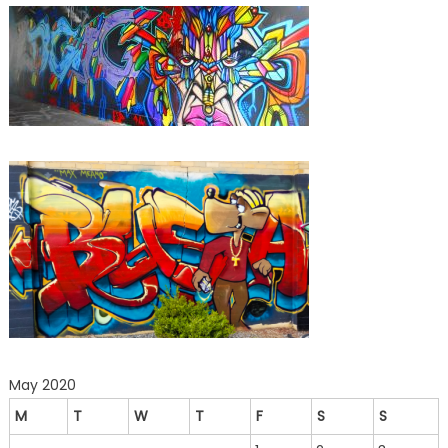
May 2020
M
T
W
T
F
S
S