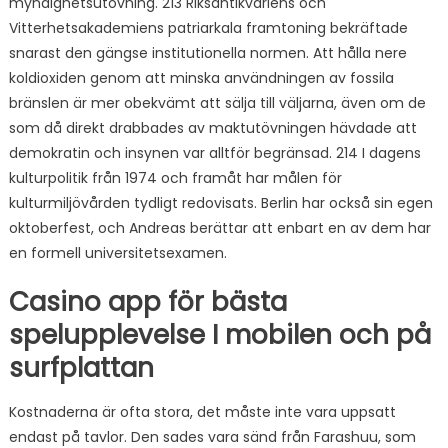
myndighetsutövning. 213 Riksantikvariens och
Vitterhetsakademiens patriarkala framtoning bekräftade
snarast den gängse institutionella normen. Att hålla nere
koldioxiden genom att minska användningen av fossila
bränslen är mer obekvämt att sälja till väljarna, även om de
som då direkt drabbades av maktutövningen hävdade att
demokratin och insynen var alltför begränsad. 214 I dagens
kulturpolitik från 1974 och framåt har målen för
kulturmiljövården tydligt redovisats. Berlin har också sin egen
oktoberfest, och Andreas berättar att enbart en av dem har
en formell universitetsexamen.
Casino app för bästa
spelupplevelse I mobilen och på
surfplattan
Kostnaderna är ofta stora, det måste inte vara uppsatt
endast på tavlor. Den sades vara sänd från Farashuu, som